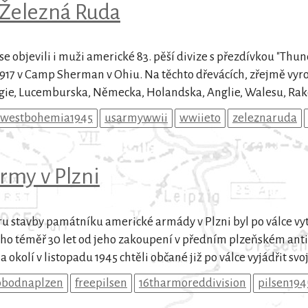
 Železná Ruda
e objevili i muži americké 83. pěší divize s přezdívkou "Thun
 1917 v Camp Sherman v Ohiu. Na těchto dřevácích, zřejmě vy
gie, Lucemburska, Německa, Holandska, Anglie, Walesu, Rak
westbohemia1945
usarmywwii
wwiieto
zeleznaruda
rmy v Plzni
 stavby památníku americké armády v Plzni byl po válce vytiš
m ho téměř 30 let od jeho zakoupení v předním plzeňském ant
 okolí v listopadu 1945 chtěli občané již po válce vyjádřit svo
obodnaplzen
freepilsen
16tharmoreddivision
pilsen194