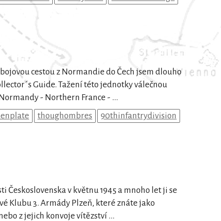
í bojovou cestou z Normandie do Čech jsem dlouho
Collector´s Guide. Tažení této jednotky válečnou
Normandy - Northern France - ...
enplate
thoughombres
90thinfantrydivision
i Československa v květnu 1945 a mnoho let ji se
nové Klubu 3. Armády Plzeň, které znáte jako
bo z jejich konvoje vítězství ...