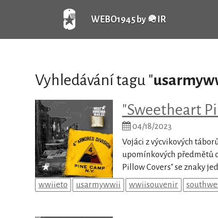
WEBO1945 by 🪖IR
Vyhledávání tagu "
usarmyw
"Sweetheart Pi
04/18/2023
Vojáci z výcvikových tábo
upomínkových předmětů od 
Pillow Covers" se znaky jed
wwiieto
usarmywwii
wwiisouvenir
southwe