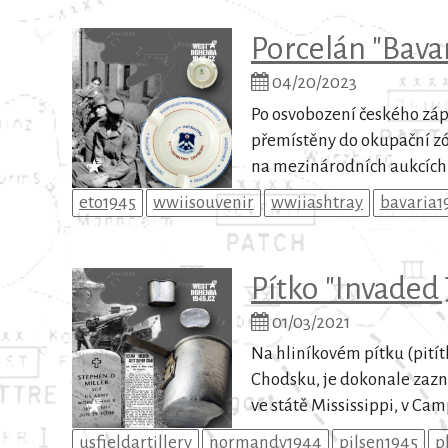
Porcelán "Bava
04/20/2023
Po osvobození českého záp
přemístěny do okupační z
na mezinárodních aukcích e
eto1945
wwiisouvenir
wwiiashtray
bavaria1
Pítko "Invaded
01/03/2021
Na hliníkovém pítku (pitít
Chodsku, je dokonale zazn
ve státě Mississippi, v Ca
usfieldartillery
normandy1944
pilsen1945
p