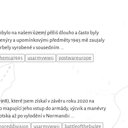
ylo na našem území příliš dlouho a často byly
venýry a upomínkovými předměty 1945 mě zaujaly
orbely vyrobené v sousedním ...
hemia1945
usarmywwii
postwareurope
918), které jsem získal v závěru roku 2020 na
o mapující jeho vstup do armády, výcvik a manévry
tska až po vylodění v Normandii ...
moreddivision
usarmywwii
battleofthebulge