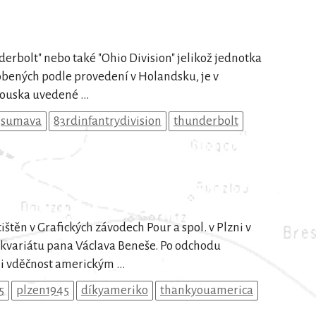
derbolt" nebo také "Ohio Division" jelikož jednotka
robených podle provedení v Holandsku, je v
ouska uvedené ...
sumava
83rdinfantrydivision
thunderbolt
těn v Grafických závodech Pour a spol. v Plzni v
ikvariátu pana Václava Beneše. Po odchodu
ji vděčnost americkým ...
5
plzen1945
díkyameriko
thankyouamerica