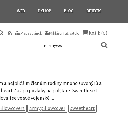
WEB
E-SHOP
BLOG
OBJECTS
Košík (
0
)
Mapa stránek
Přihlášení uživatele
ným a nejbližším členům rodiny mnoho suvenýrů a
earts" až po povlaky na polštáře "Sweetheart
vali se ve své vojenské ...
illowcovers
armypillowcover
sweetheart