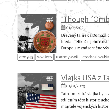
"Though ´Omb
01/05/2023
Dřevěný talířek z Domažli
hledal, jelikož o jeho exis
Evropou je znázorněno výst
eto1945
wwiieto
usarmywwii
czechoslovaki
Vlajka USA z T
01/01/2023
Tato americká vlajka byla 
sdílením této historie ucho
majitele vojenských histori