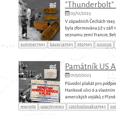
"Thunderbolt"
03/12/2023
V západních Čechách 1945 s
byla zformována již v září
seznamu zemí Francie, Bel
summer1945
bavaria1945
eto1945
xiicorps
Památník US A
01/30/2023
Původní plakát pro podporu
Hankově ulici 6 a vlastní
amerických vojáků z Plzně a
wwiieto
usarmywwii
czechoslovakia1945
sv