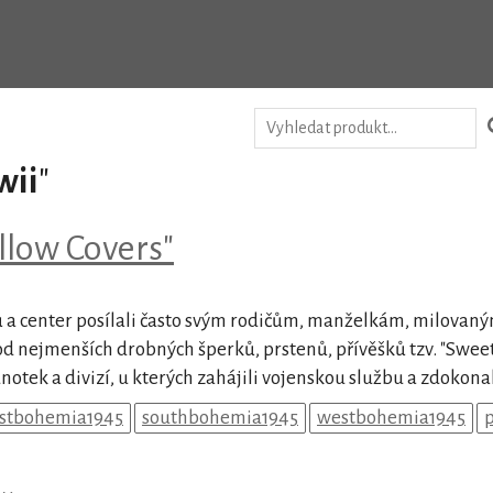
wii
"
llow Covers"
rů a center posílali často svým rodičům, manželkám, milova
nejmenších drobných šperků, prstenů, přívěšků tzv. "Sweeth
notek a divizí, u kterých zahájili vojenskou službu a zdokonalo
stbohemia1945
southbohemia1945
westbohemia1945
p