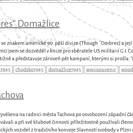
res" Domažlice
c se znakem americké 90. pěší divize (Though ´Ombres) a jej
tenci jsem se dozvěděl v knize pro sběratele US militarií G.I. 
ižně a představuje zároveň pět kampaní, kterými si prošla: "
a1945
chodsko1945
domažlice1945
wwiisouvenir
wood
achova
vyvěšena na radnici města Tachova po osvobození západní část
vávali a při své klubové činnosti příležitostně používali čle
ckých vozidel z tradičního konvoje Slavností svobody v Plzni ne