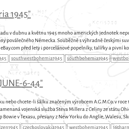
ria 1945"
adu v dubnu a květnu 1945 mnoho amerických jednotek nepob
óny poválečného Německa. Souběžně s výhradně českými su
Bay.com před lety i porcelánové popelníky, talířky a pivní k
945
southwestbohemia1945
southbohemia1945
westbo
 JUNE-6-44"
ku nebo chcete-li šálku značeným výrobcem A.G.M.Co. v roce 1
amenaná vojenská služba Steva Millera z Celiny ze státu Ohi
mp Bowie v Texasu, přesuny z New Yorku do Anglie, Walesu, Sko
lzen1945
czechoslovakia1945
westbohemia1945
16thar