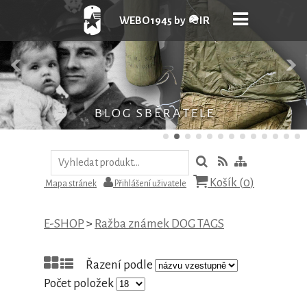
WEBO1945 by 🪖IR
B L O G S B Ě R A T E L E
Košík (
0
)
Mapa stránek
Přihlášení uživatele
E-SHOP
>
Ražba známek DOG TAGS
Řazení podle
Počet položek