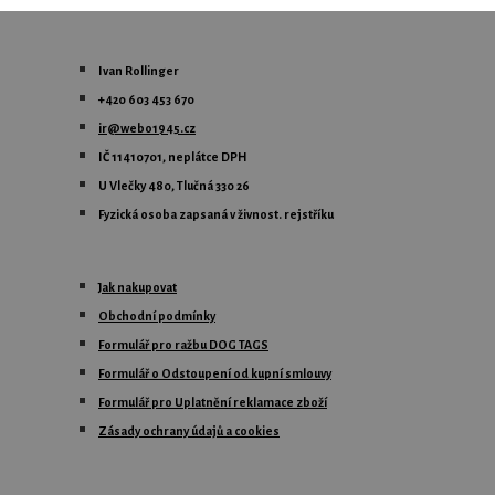
Ivan Rollinger
+420 603 453 670
ir@webo1945.cz
IČ 11410701, neplátce DPH
U Vlečky 480, Tlučná 330 26
Fyzická osoba zapsaná
v živnost. rejstříku
Jak nakupovat
Obchodní podmínky
Formulář pro ražbu DOG TAGS
Formulář o Odstoupení od kupní smlouvy
Formulář pro Uplatnění reklamace zboží
Zásady ochrany údajů a cookies