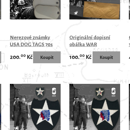
Nerezové známky
Originální dopisní
USA DOG TAGS 70s
obálka WAR
lesklé
DEPARTMENT WWII
00
00
200.
Kč
100.
Kč