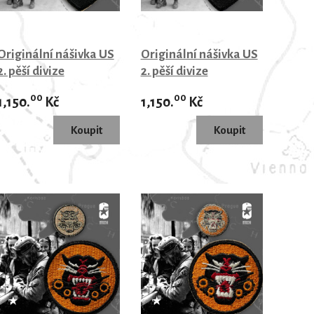
Originální nášivka US
Originální nášivka US
2. pěší divize
2. pěší divize
00
00
1,150.
Kč
1,150.
Kč