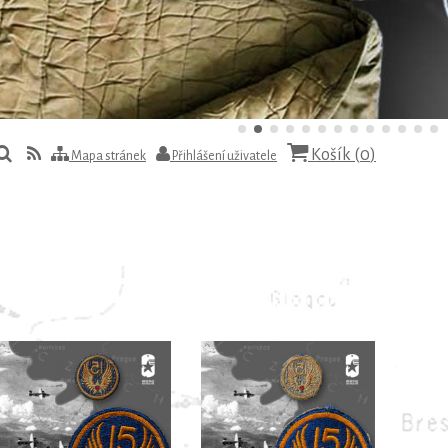
Košík (
0
)
Mapa stránek
Přihlášení uživatele