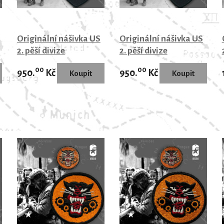
Originální nášivka US
Originální nášivka US
2. pěší divize
2. pěší divize
00
00
950.
Kč
950.
Kč