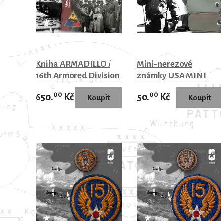
Kniha ARMADILLO /
Mini-nerezové
16th Armored Division
známky USA MINI
DOG TAGS
00
00
650.
Kč
50.
Kč