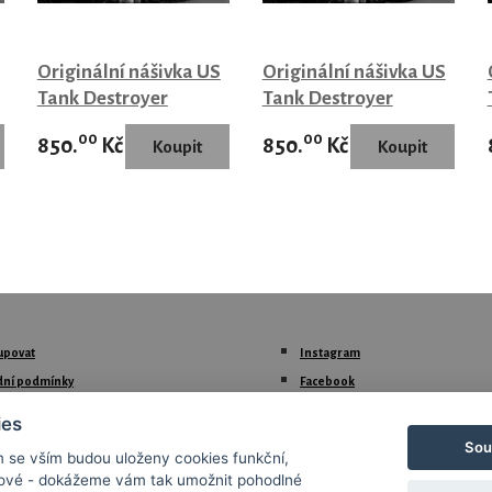
Originální nášivka US
Originální nášivka US
Tank Destroyer
Tank Destroyer
00
00
850.
Kč
850.
Kč
upovat
Instagram
ní podmínky
Facebook
ář pro ražbu DOG TAGS
Threads
ies
ř o Odstoupení od kupní smlouvy
Sou
m se vším budou uloženy cookies funkční,
ř pro Uplatnění reklamace zboží
ngové - dokážeme vám tak umožnit pohodlné