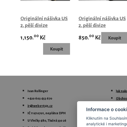
Originální nášivka US
Originální nášivka US
2. pěší divize
2. pěší divize
00
00
1,150.
Kč
850.
Kč
Ivan Rollinger
Jak nak
+420 603 453 670
Obchod
ir@webo1945.cz
Formul
Informace o cook
IČ 11410701, neplátce DPH
Formulá
Kliknutím na Souhlasí
U Vlečky 480, Tlučná 330 26
Formulá
analytické i marketi