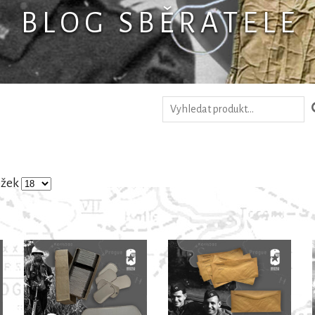
B L O G S B Ě R A T E L E
ožek