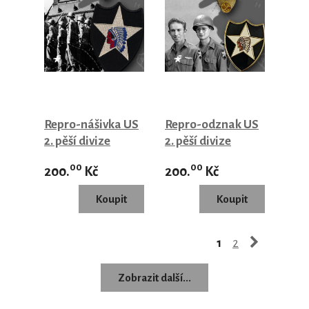
Repro-nášivka US
Repro-odznak US
2. pěší divize
2. pěší divize
00
00
200.
Kč
200.
Kč
1
2