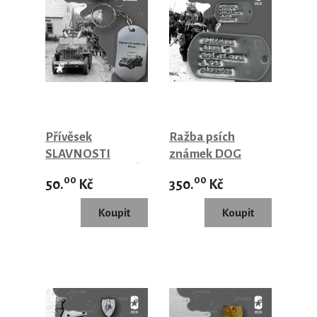
Přívěsek
Ražba psích
SLAVNOSTI
známek DOG
SVOBODY PLZEŇ
TAGS 1969-20xx
00
00
50.
Kč
350.
Kč
- WILLYS JEEP