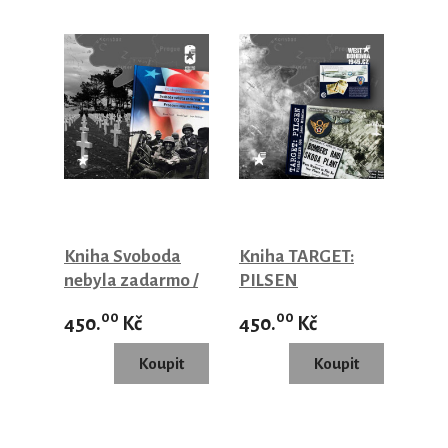
Kniha Svoboda
Kniha TARGET:
nebyla zadarmo /
PILSEN
Freedom was not
00
00
450.
Kč
450.
Kč
free