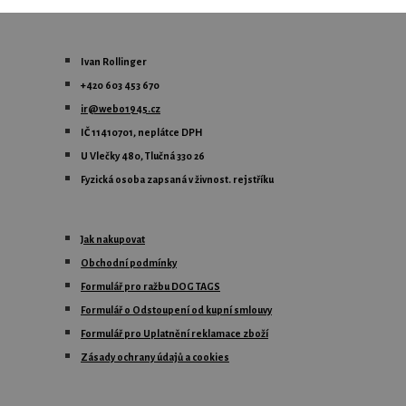
Ivan Rollinger
+420 603 453 670
ir@webo1945.cz
IČ 11410701, neplátce DPH
U Vlečky 480, Tlučná 330 26
Fyzická osoba zapsaná
v živnost. rejstříku
Jak nakupovat
Obchodní podmínky
Formulář pro ražbu DOG TAGS
Formulář o Odstoupení od kupní smlouvy
Formulář pro Uplatnění reklamace zboží
Zásady ochrany údajů a cookies