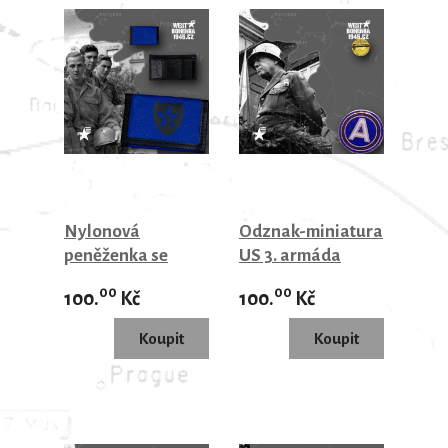
Nylonová
Odznak-miniatura
peněženka se
US 3. armáda
znakem US 2. pěší
00
00
100.
Kč
100.
Kč
divize