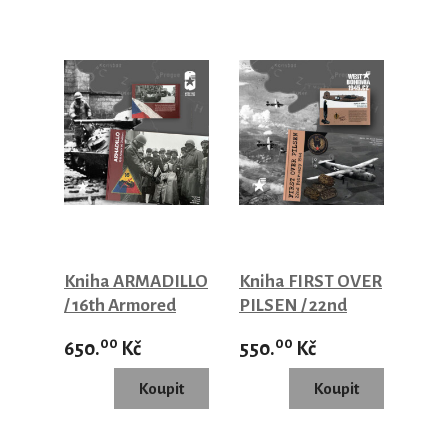
Kniha ARMADILLO
Kniha FIRST OVER
/ 16th Armored
PILSEN / 22nd
Division
February 1944
00
00
650.
Kč
550.
Kč