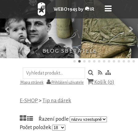
WEBO1945 by 🪖IR
B L O G S B Ě R A T E L E
Košík (
0
)
Mapa stránek
Přihlášení uživatele
E-SHOP
>
Tip na dárek
Řazení podle
Počet položek