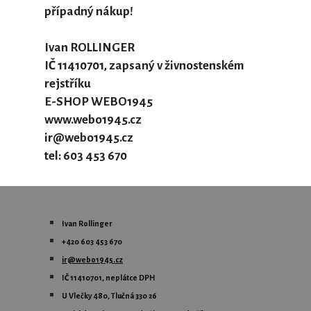
případný nákup!
Ivan ROLLINGER
IČ 11410701, zapsaný v živnostenském
rejstříku
E-SHOP WEBO1945
www.webo1945.cz
ir@webo1945.cz
tel: 603 453 670
Ivan Rollinger
+420 603 453 670
ir@webo1945.cz
IČ 11410701, neplátce DPH
U Vlečky 480, Tlučná 330 26