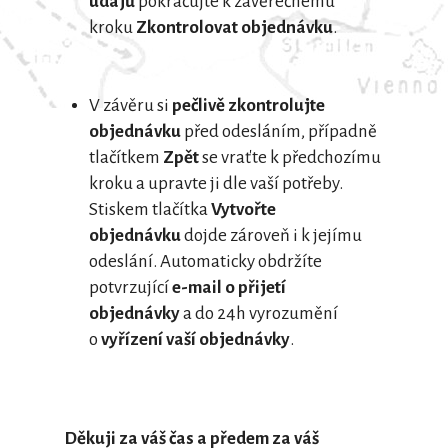
údajů
pokračujte k závěrečnému
kroku
Zkontrolovat objednávku
.
V závěru si
pečlivě zkontrolujte
objednávku
před odesláním, případně
tlačítkem
Zpět
se vraťte k předchozímu
kroku a upravte ji dle vaší potřeby.
Stiskem tlačítka
Vytvořte
objednávku
dojde zároveň i k jejímu
odeslání. Automaticky obdržíte
potvrzující
e-mail o přijetí
objednávky
a do 24h vyrozumění
o
vyřízení vaší objednávky
.
Děkuji za váš čas a předem za váš