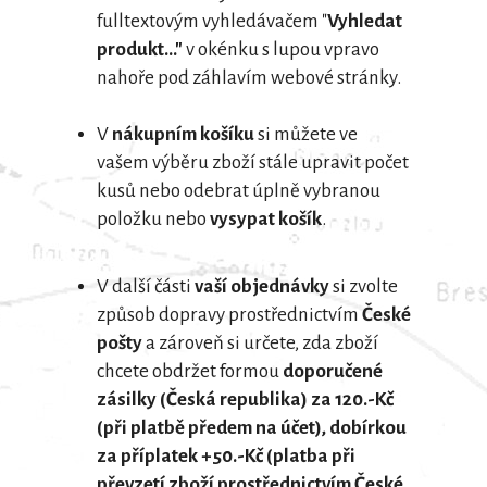
fulltextovým vyhledávačem "
Vyhledat
produkt..."
v okénku s lupou vpravo
nahoře pod záhlavím webové stránky.
V
nákupním košíku
si můžete ve
vašem výběru zboží stále upravit počet
kusů nebo odebrat úplně vybranou
položku nebo
vysypat košík
.
V další části
vaší objednávky
si zvolte
způsob dopravy prostřednictvím
České
pošty
a zároveň si určete, zda zboží
chcete obdržet formou
doporučené
zásilky (Česká republika) za 120.-Kč
(při platbě předem na účet), dobírkou
za příplatek +50.-Kč (platba při
převzetí zboží prostřednictvím České