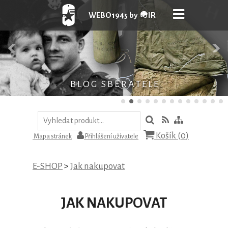
WEBO1945 by 🪖IR
B L O G S B Ě R A T E L E
Košík (
0
)
Mapa stránek
Přihlášení uživatele
E-SHOP
>
Jak nakupovat
JAK NAKUPOVAT