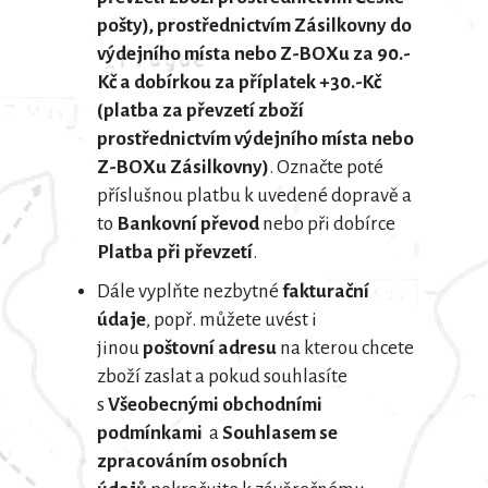
pošty), prostřednictvím Zásilkovny do
výdejního místa nebo Z-BOXu za 90.-
Kč a dobírkou za příplatek +30.-Kč
(platba za převzetí zboží
prostřednictvím výdejního místa nebo
Z-BOXu Zásilkovny)
. Označte poté
příslušnou platbu k uvedené dopravě a
to
Bankovní převod
nebo při dobírce
Platba při převzetí
.
Dále vyplňte nezbytné
fakturační
údaje
, popř. můžete uvést i
jinou
poštovní adresu
na kterou chcete
zboží zaslat a pokud souhlasíte
s
Všeobecnými obchodními
podmínkami
a
Souhlasem se
zpracováním osobních