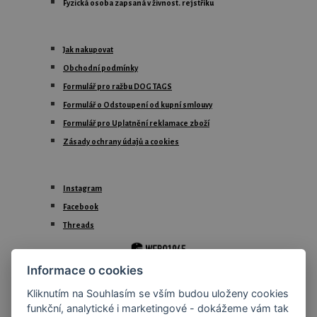
Fyzická osoba zapsaná
v živnost. rejstříku
Jak nakupovat
Obchodní podmínky
Formulář pro ražbu DOG TAGS
Formulář o Odstoupení od kupní smlouvy
Formulář pro Uplatnění reklamace zboží
Zásady ochrany údajů a cookies
Instagram
Facebook
Threads
Informace o cookies
1986 - 2026 © WEBO1945 by Ivan Rollinger
Kliknutím na Souhlasím se vším budou uloženy cookies
funkční, analytické i marketingové - dokážeme vám tak