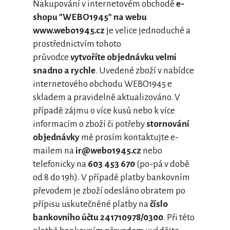
Nakupování v internetovém obchodě
e-
shopu "WEBO1945" na webu
www.webo1945.cz
je velice jednoduché a
prostřednictvím tohoto
průvodce
vytvoříte objednávku velmi
snadno a rychle
. Uvedené zboží v nabídce
internetového obchodu WEBO1945 e
skladem a pravidelně aktualizováno. V
případě zájmu o více kusů nebo k více
informacím o zboží či potřeby
stornování
objednávky
mě prosím kontaktujte e-
mailem na
ir@webo1945.cz
nebo
telefonicky na
603 453 670
(po-pá v době
od 8 do 19h). V případě platby bankovním
převodem je zboží odesláno obratem po
přípisu uskutečněné platby na
číslo
bankovního účtu 241710978/0300
. Při této