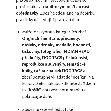
platbě bankovním převodem uvádějte
prosím jako
variabilní symbol
číslo vaší
objednávky
. Zboží je odesíláno na dobírku
prakticky následující pracovní den.
Můžete si vybrat v kategoriích zboží:
Originální militarie, předměty,
nášivky, odznaky, medaile, hodnosti,
tiskoviny, fotografie, INDIANHEAD
předměty, DOG TAGS příslušenství,
reprodukce a suvenýry, tematické
knihy, ražba známek DOG TAGS
a
zboží postupně vkládat do "
Košíku"
. Na
konci vašeho nákupu kliknete tlačítkem
na "
Košík"
v pravém horním rohu a
pokračujte dále.
Zboží můžete vyhledat také